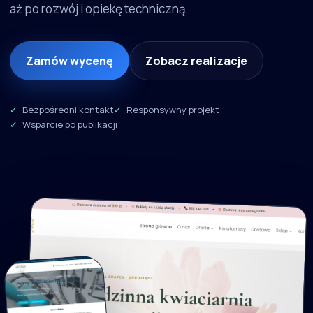
aż po rozwój i opiekę techniczną.
Zamów wycenę
Zobacz realizacje
Bezpośredni kontakt
Responsywny projekt
Wsparcie po publikacji