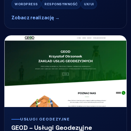
WORDPRESS
RESPONSYWNOŚĆ
UX/UI
Zobacz realizację →
USŁUGI GEODEZYJNE
GEOD – Usługi Geodezyjne