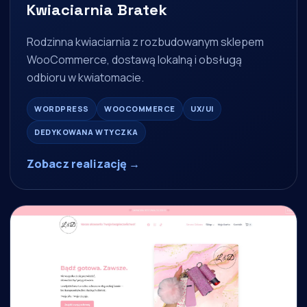
Kwiaciarnia Bratek
Rodzinna kwiaciarnia z rozbudowanym sklepem
WooCommerce, dostawą lokalną i obsługą
odbioru w kwiatomacie.
WORDPRESS
WOOCOMMERCE
UX/UI
DEDYKOWANA WTYCZKA
Zobacz realizację →