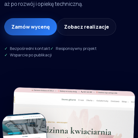
aż po rozwój i opiekę techniczną.
Zamów wycenę
Zobacz realizacje
Bezpośredni kontakt
Responsywny projekt
Wsparcie po publikacji