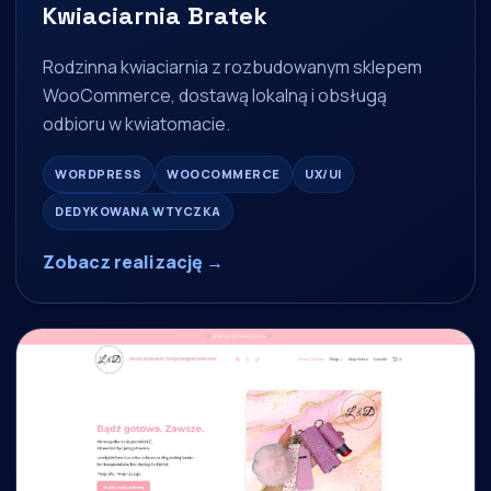
Kwiaciarnia Bratek
Rodzinna kwiaciarnia z rozbudowanym sklepem
WooCommerce, dostawą lokalną i obsługą
odbioru w kwiatomacie.
WORDPRESS
WOOCOMMERCE
UX/UI
DEDYKOWANA WTYCZKA
Zobacz realizację →