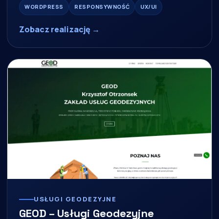
WORDPRESS
RESPONSYWNOŚĆ
UX/UI
Zobacz realizację →
USŁUGI GEODEZYJNE
GEOD – Usługi Geodezyjne