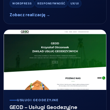
WORDPRESS
RESPONSYWNOŚĆ
UX/UI
Zobacz realizację →
USŁUGI GEODEZYJNE
GEOD – Usługi Geodezyjne