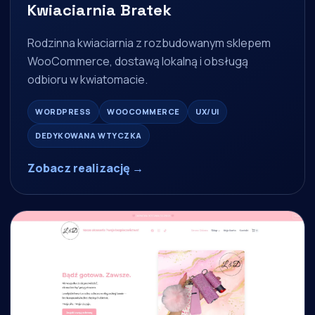
Kwiaciarnia Bratek
Rodzinna kwiaciarnia z rozbudowanym sklepem
WooCommerce, dostawą lokalną i obsługą
odbioru w kwiatomacie.
WORDPRESS
WOOCOMMERCE
UX/UI
DEDYKOWANA WTYCZKA
Zobacz realizację →