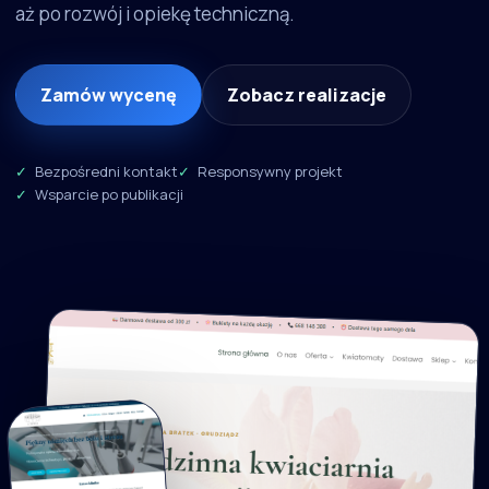
aż po rozwój i opiekę techniczną.
Zamów wycenę
Zobacz realizacje
Bezpośredni kontakt
Responsywny projekt
Wsparcie po publikacji