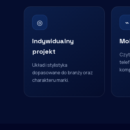
◎
⌁
Indywidualny
Mob
projekt
Czyt
telef
Układ i stylistyka
komp
dopasowane do branży oraz
charakteru marki.