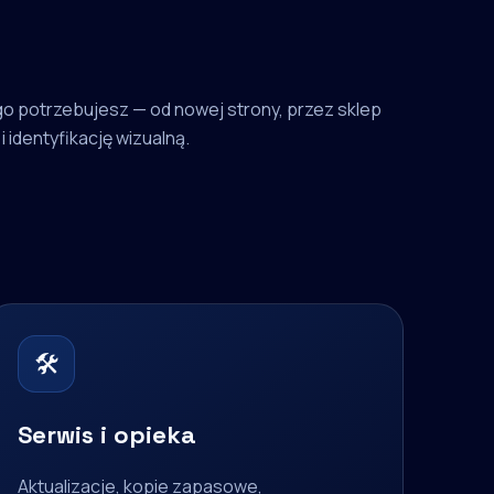
o potrzebujesz — od nowej strony, przez sklep
i identyfikację wizualną.
🛠
Serwis i opieka
Aktualizacje, kopie zapasowe,