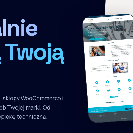
lnie
 Twoją
s, sklepy WooCommerce i
eb Twojej marki. Od
 opiekę techniczną.