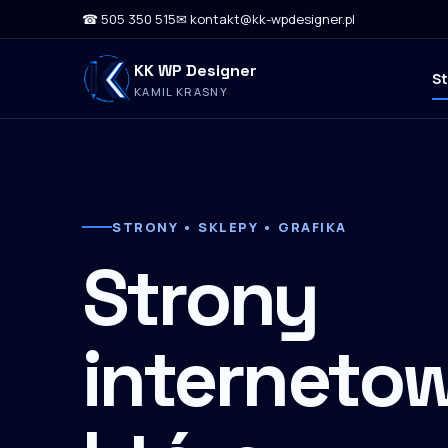
☎ 505 350 515
✉ kontakt@kk-wpdesigner.pl
KK WP Designer
S
KAMIL KRASNY
STRONY • SKLEPY • GRAFIKA
Strony
internetow