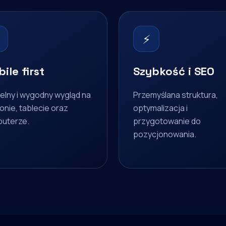
⚡
ile first
Szybkość i SEO
elny i wygodny wygląd na
Przemyślana struktura,
onie, tablecie oraz
optymalizacja i
uterze.
przygotowanie do
pozycjonowania.