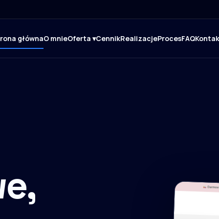
trona główna
O mnie
Oferta ▾
Cennik
Realizacje
Proces
FAQ
Kontak
e,