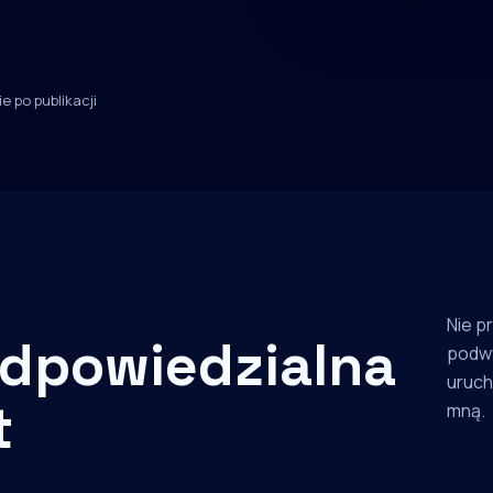
e po publikacji
Nie p
dpowiedzialna
podw
uruch
t
mną.