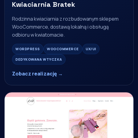
Kwiaciarnia Bratek
Rodzinna kwiaciarnia z rozbudowanym sklepem
WooCommerce, dostawą lokalną i obsługą
odbioru w kwiatomacie.
WORDPRESS
WOOCOMMERCE
UX/UI
DEDYKOWANA WTYCZKA
Zobacz realizację →