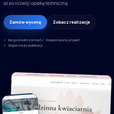
aż po rozwój i opiekę techniczną.
Zamów wycenę
Zobacz realizacje
Bezpośredni kontakt
Responsywny projekt
Wsparcie po publikacji