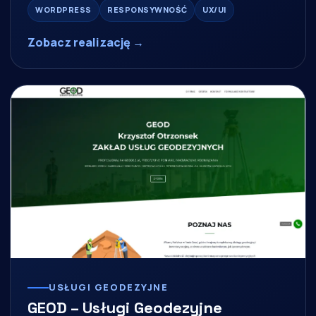
WORDPRESS
RESPONSYWNOŚĆ
UX/UI
Zobacz realizację →
USŁUGI GEODEZYJNE
GEOD – Usługi Geodezyjne