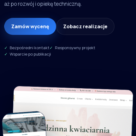
aż po rozwój i opiekę techniczną.
Zamów wycenę
Zobacz realizacje
Bezpośredni kontakt
Responsywny projekt
Wsparcie po publikacji