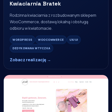
Kwiaciarnia Bratek
Rodzinna kwiaciarnia z rozbudowanym sklepem
WooCommerce, dostawą lokalną i obsługą
odbioru w kwiatomacie.
WORDPRESS
WOOCOMMERCE
UX/UI
DEDYKOWANA WTYCZKA
Zobacz realizację →