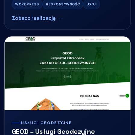
WORDPRESS
RESPONSYWNOŚĆ
UX/UI
Zobacz realizację →
USŁUGI GEODEZYJNE
GEOD – Usługi Geodezyjne