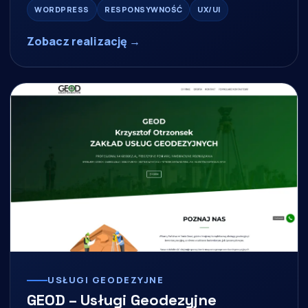
WORDPRESS
RESPONSYWNOŚĆ
UX/UI
Zobacz realizację →
USŁUGI GEODEZYJNE
GEOD – Usługi Geodezyjne