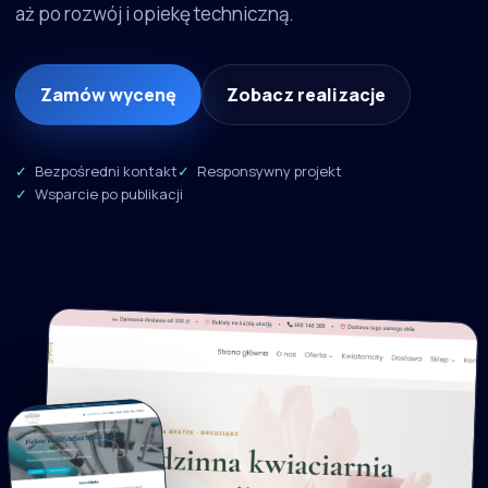
aż po rozwój i opiekę techniczną.
Zamów wycenę
Zobacz realizacje
Bezpośredni kontakt
Responsywny projekt
Wsparcie po publikacji