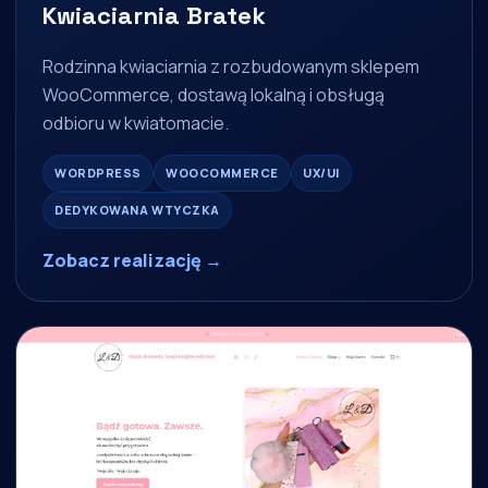
Kwiaciarnia Bratek
Rodzinna kwiaciarnia z rozbudowanym sklepem
WooCommerce, dostawą lokalną i obsługą
odbioru w kwiatomacie.
WORDPRESS
WOOCOMMERCE
UX/UI
DEDYKOWANA WTYCZKA
Zobacz realizację →