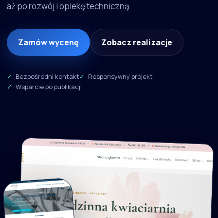
aż po rozwój i opiekę techniczną.
Zamów wycenę
Zobacz realizacje
Bezpośredni kontakt
Responsywny projekt
Wsparcie po publikacji