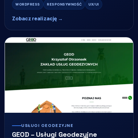
WORDPRESS
RESPONSYWNOŚĆ
UX/UI
Zobacz realizację →
USŁUGI GEODEZYJNE
GEOD – Usługi Geodezyjne