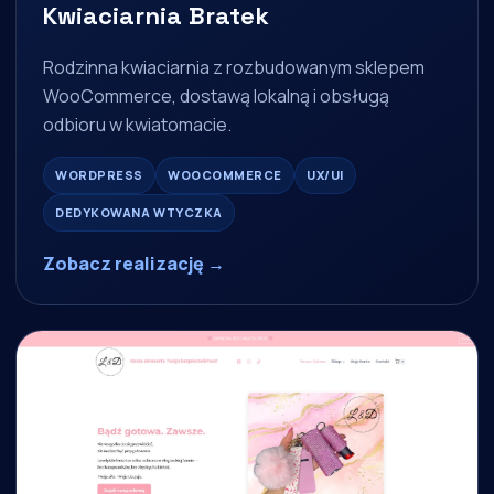
Kwiaciarnia Bratek
Rodzinna kwiaciarnia z rozbudowanym sklepem
WooCommerce, dostawą lokalną i obsługą
odbioru w kwiatomacie.
WORDPRESS
WOOCOMMERCE
UX/UI
DEDYKOWANA WTYCZKA
Zobacz realizację →