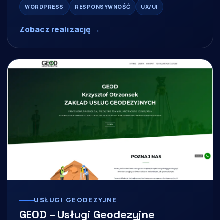
WORDPRESS
RESPONSYWNOŚĆ
UX/UI
Zobacz realizację →
USŁUGI GEODEZYJNE
GEOD – Usługi Geodezyjne