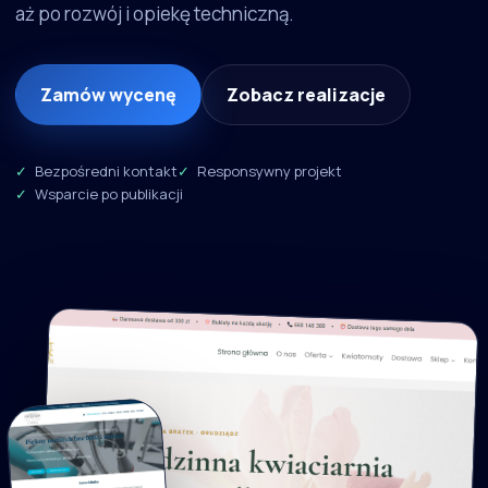
aż po rozwój i opiekę techniczną.
Zamów wycenę
Zobacz realizacje
Bezpośredni kontakt
Responsywny projekt
Wsparcie po publikacji