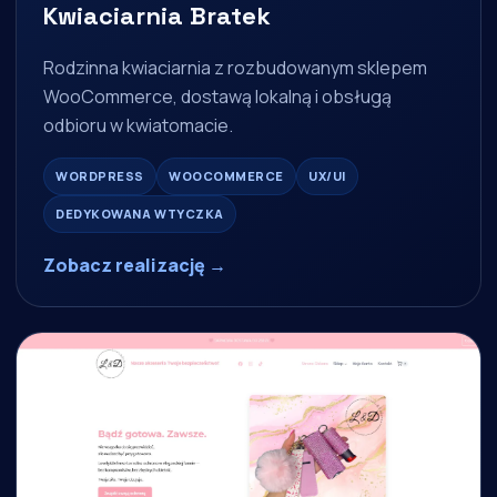
Kwiaciarnia Bratek
Rodzinna kwiaciarnia z rozbudowanym sklepem
WooCommerce, dostawą lokalną i obsługą
odbioru w kwiatomacie.
WORDPRESS
WOOCOMMERCE
UX/UI
DEDYKOWANA WTYCZKA
Zobacz realizację →