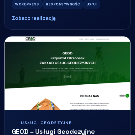
WORDPRESS
RESPONSYWNOŚĆ
UX/UI
Zobacz realizację →
USŁUGI GEODEZYJNE
GEOD – Usługi Geodezyjne