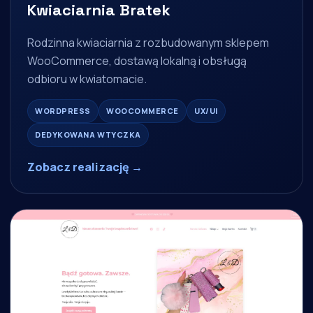
Kwiaciarnia Bratek
Rodzinna kwiaciarnia z rozbudowanym sklepem
WooCommerce, dostawą lokalną i obsługą
odbioru w kwiatomacie.
WORDPRESS
WOOCOMMERCE
UX/UI
DEDYKOWANA WTYCZKA
Zobacz realizację →