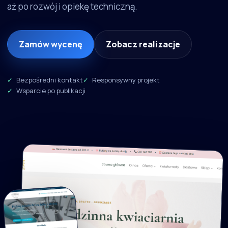
aż po rozwój i opiekę techniczną.
Zamów wycenę
Zobacz realizacje
Bezpośredni kontakt
Responsywny projekt
Wsparcie po publikacji