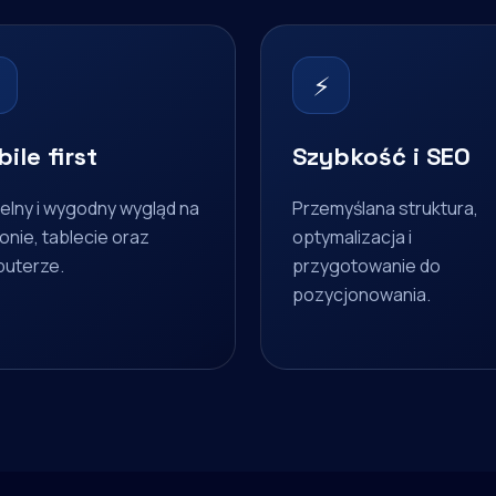
⚡
ile first
Szybkość i SEO
elny i wygodny wygląd na
Przemyślana struktura,
onie, tablecie oraz
optymalizacja i
uterze.
przygotowanie do
pozycjonowania.