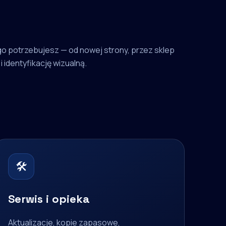
o potrzebujesz — od nowej strony, przez sklep
i identyfikację wizualną.
🛠
Serwis i opieka
Aktualizacje, kopie zapasowe,