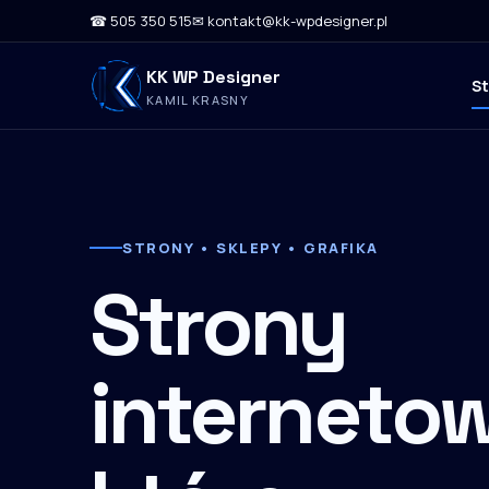
☎ 505 350 515
✉ kontakt@kk-wpdesigner.pl
KK WP Designer
S
KAMIL KRASNY
STRONY • SKLEPY • GRAFIKA
Strony
internetow