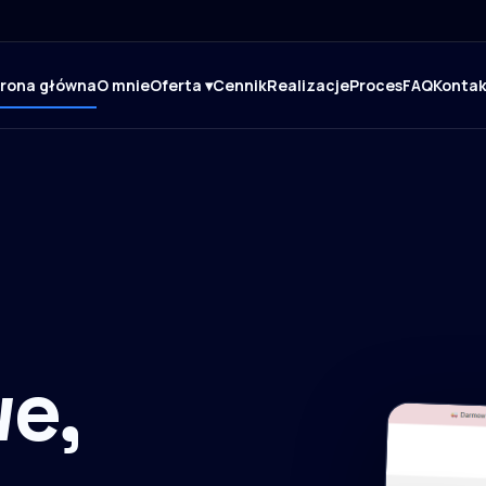
trona główna
O mnie
Oferta ▾
Cennik
Realizacje
Proces
FAQ
Kontak
e,