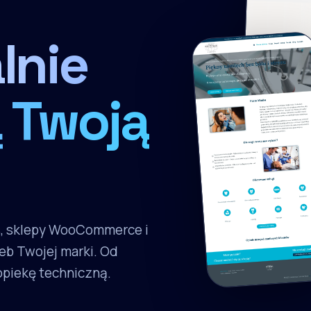
lnie
 Twoją
s, sklepy WooCommerce i
eb Twojej marki. Od
 opiekę techniczną.