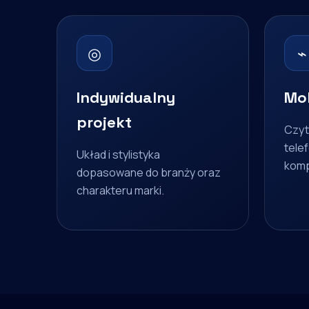
◎
⌁
Indywidualny
Mob
projekt
Czyt
telef
Układ i stylistyka
komp
dopasowane do branży oraz
charakteru marki.