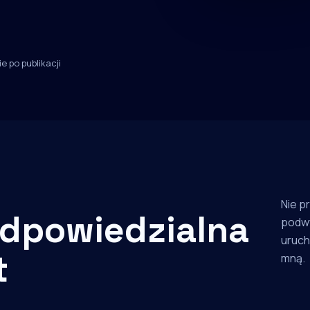
e po publikacji
Nie p
dpowiedzialna
podw
uruch
t
mną.