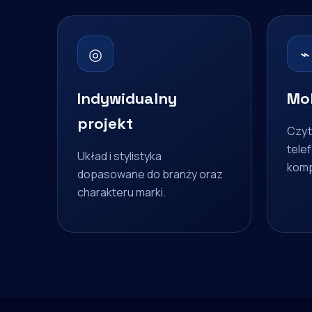
◎
⌁
Indywidualny
Mob
projekt
Czyt
telef
Układ i stylistyka
komp
dopasowane do branży oraz
charakteru marki.