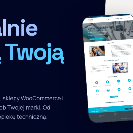
lnie
 Twoją
s, sklepy WooCommerce i
eb Twojej marki. Od
 opiekę techniczną.