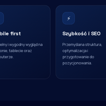
⚡
ile first
Szybkość i SEO
elny i wygodny wygląd na
Przemyślana struktura,
onie, tablecie oraz
optymalizacja i
uterze.
przygotowanie do
pozycjonowania.