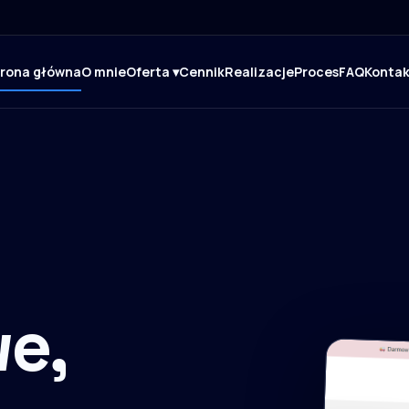
trona główna
O mnie
Oferta ▾
Cennik
Realizacje
Proces
FAQ
Kontak
e,