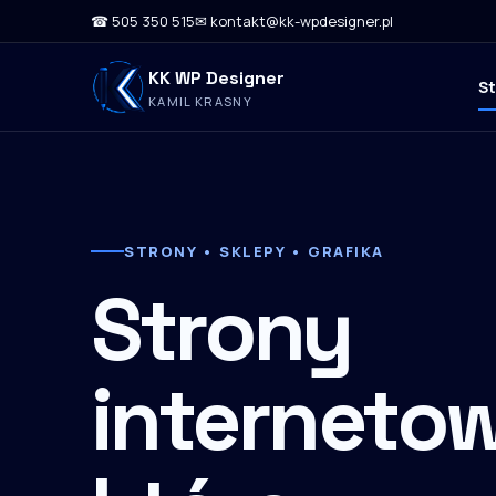
☎ 505 350 515
✉ kontakt@kk-wpdesigner.pl
KK WP Designer
S
KAMIL KRASNY
STRONY • SKLEPY • GRAFIKA
Strony
internetow