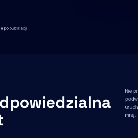
e po publikacji
Nie p
dpowiedzialna
podw
uruch
t
mną.