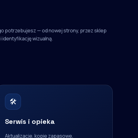
o potrzebujesz — od nowej strony, przez sklep
i identyfikację wizualną.
🛠
Serwis i opieka
Aktualizacje, kopie zapasowe,