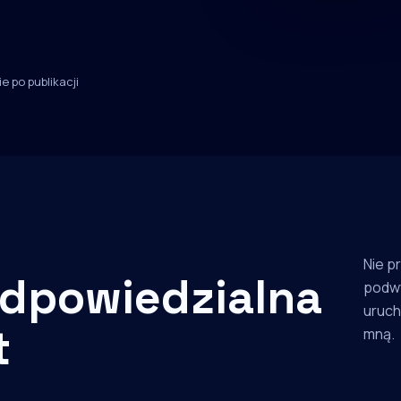
e po publikacji
Nie p
dpowiedzialna
podw
uruch
t
mną.