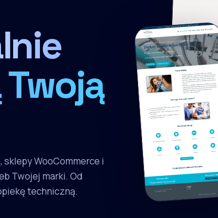
lnie
 Twoją
s, sklepy WooCommerce i
eb Twojej marki. Od
 opiekę techniczną.