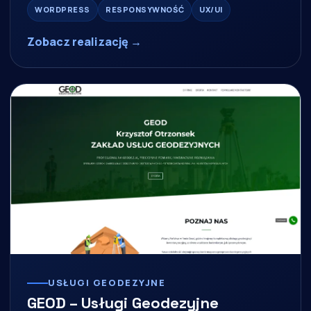
WORDPRESS
RESPONSYWNOŚĆ
UX/UI
Zobacz realizację →
USŁUGI GEODEZYJNE
GEOD – Usługi Geodezyjne