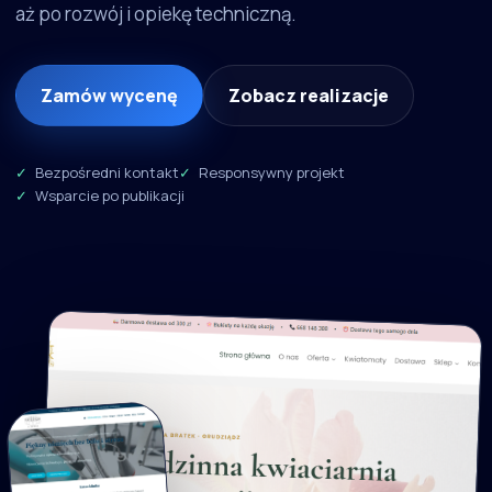
aż po rozwój i opiekę techniczną.
Zamów wycenę
Zobacz realizacje
Bezpośredni kontakt
Responsywny projekt
Wsparcie po publikacji