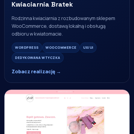
Kwiaciarnia Bratek
Rodzinna kwiaciarnia z rozbudowanym sklepem
WooCommerce, dostawą lokalną i obsługą
odbioru w kwiatomacie.
WORDPRESS
WOOCOMMERCE
UX/UI
DEDYKOWANA WTYCZKA
Zobacz realizację →