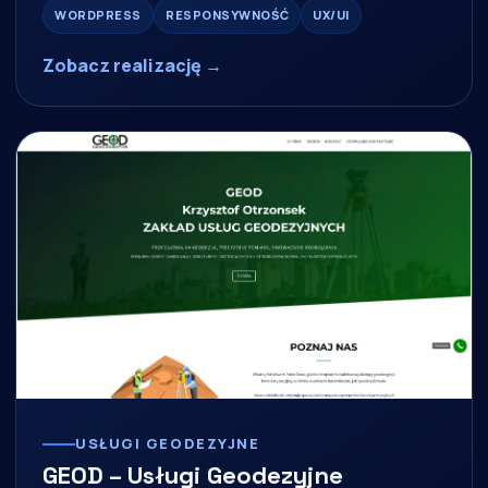
WORDPRESS
RESPONSYWNOŚĆ
UX/UI
Zobacz realizację →
USŁUGI GEODEZYJNE
GEOD – Usługi Geodezyjne