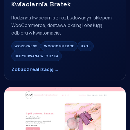
Kwiaciarnia Bratek
Rodzinna kwiaciarnia z rozbudowanym sklepem
WooCommerce, dostawą lokalną i obsługą
odbioru w kwiatomacie.
WORDPRESS
WOOCOMMERCE
UX/UI
DEDYKOWANA WTYCZKA
Zobacz realizację →