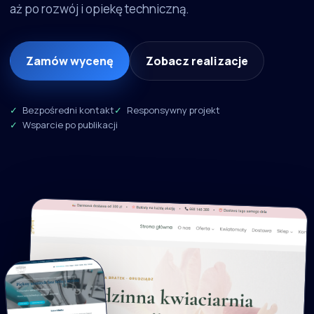
aż po rozwój i opiekę techniczną.
Zamów wycenę
Zobacz realizacje
Bezpośredni kontakt
Responsywny projekt
Wsparcie po publikacji