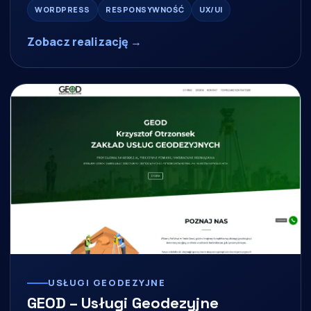
WORDPRESS
RESPONSYWNOŚĆ
UX/UI
Zobacz realizację →
USŁUGI GEODEZYJNE
GEOD – Usługi Geodezyjne