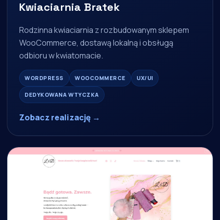
Kwiaciarnia Bratek
Rodzinna kwiaciarnia z rozbudowanym sklepem
WooCommerce, dostawą lokalną i obsługą
odbioru w kwiatomacie.
WORDPRESS
WOOCOMMERCE
UX/UI
DEDYKOWANA WTYCZKA
Zobacz realizację →