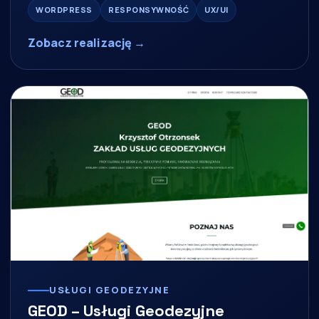
WORDPRESS
RESPONSYWNOŚĆ
UX/UI
Zobacz realizację →
USŁUGI GEODEZYJNE
GEOD – Usługi Geodezyjne