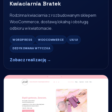
Kwiaciarnia Bratek
Rodzinna kwiaciarnia z rozbudowanym sklepem
WooCommerce, dostawą lokalną i obsługą
odbioru w kwiatomacie.
WORDPRESS
WOOCOMMERCE
UX/UI
DEDYKOWANA WTYCZKA
Zobacz realizację →