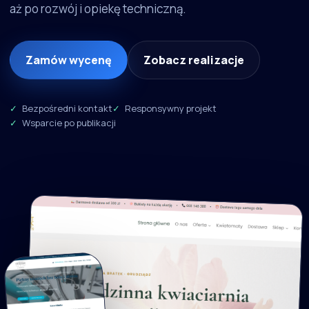
aż po rozwój i opiekę techniczną.
Zamów wycenę
Zobacz realizacje
Bezpośredni kontakt
Responsywny projekt
Wsparcie po publikacji