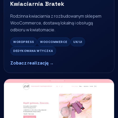
Kwiaciarnia Bratek
Rodzinna kwiaciarnia z rozbudowanym sklepem
WooCommerce, dostawą lokalną i obsługą
odbioru w kwiatomacie.
WORDPRESS
WOOCOMMERCE
UX/UI
DEDYKOWANA WTYCZKA
Zobacz realizację →