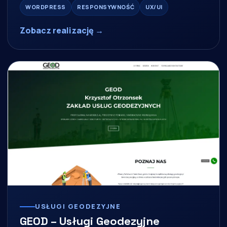
WORDPRESS
RESPONSYWNOŚĆ
UX/UI
Zobacz realizację →
USŁUGI GEODEZYJNE
GEOD – Usługi Geodezyjne