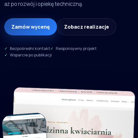
aż po rozwój i opiekę techniczną.
Zamów wycenę
Zobacz realizacje
Bezpośredni kontakt
Responsywny projekt
Wsparcie po publikacji