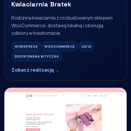
Kwiaciarnia Bratek
Rodzinna kwiaciarnia z rozbudowanym sklepem
WooCommerce, dostawą lokalną i obsługą
odbioru w kwiatomacie.
WORDPRESS
WOOCOMMERCE
UX/UI
DEDYKOWANA WTYCZKA
Zobacz realizację →