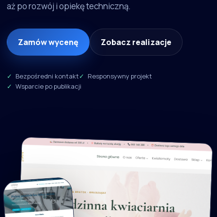
aż po rozwój i opiekę techniczną.
Zamów wycenę
Zobacz realizacje
Bezpośredni kontakt
Responsywny projekt
Wsparcie po publikacji