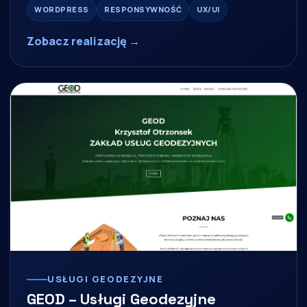
WORDPRESS
RESPONSYWNOŚĆ
UX/UI
Zobacz realizację →
USŁUGI GEODEZYJNE
GEOD – Usługi Geodezyjne