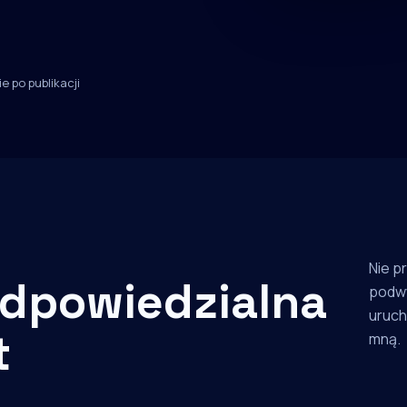
e po publikacji
Nie p
dpowiedzialna
podw
uruch
t
mną.