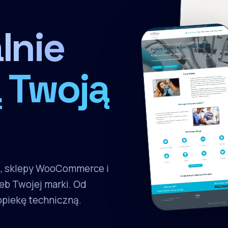
lnie
 Twoją
s, sklepy WooCommerce i
eb Twojej marki. Od
 opiekę techniczną.