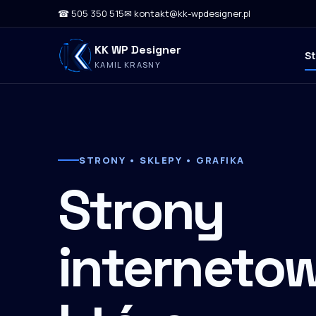
☎ 505 350 515
✉ kontakt@kk-wpdesigner.pl
KK WP Designer
S
KAMIL KRASNY
STRONY • SKLEPY • GRAFIKA
Strony
internetow