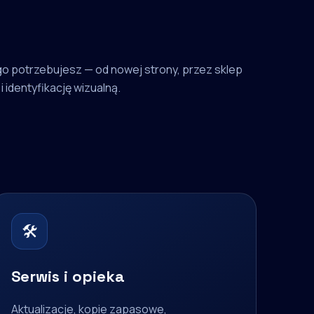
o potrzebujesz — od nowej strony, przez sklep
i identyfikację wizualną.
🛠
Serwis i opieka
Aktualizacje, kopie zapasowe,