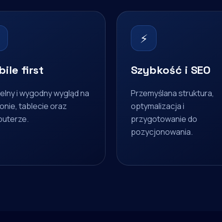
⚡
ile first
Szybkość i SEO
elny i wygodny wygląd na
Przemyślana struktura,
onie, tablecie oraz
optymalizacja i
uterze.
przygotowanie do
pozycjonowania.