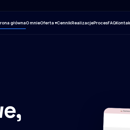
trona główna
O mnie
Oferta ▾
Cennik
Realizacje
Proces
FAQ
Kontak
e,