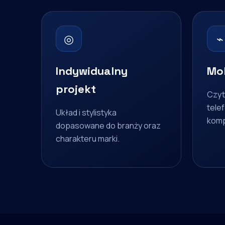
◎
⌁
Indywidualny
Mob
projekt
Czyt
telef
Układ i stylistyka
komp
dopasowane do branży oraz
charakteru marki.