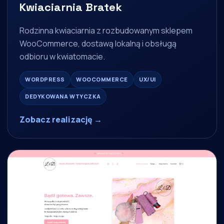
Kwiaciarnia Bratek
Rodzinna kwiaciarnia z rozbudowanym sklepem
WooCommerce, dostawą lokalną i obsługą
odbioru w kwiatomacie.
WORDPRESS
WOOCOMMERCE
UX/UI
DEDYKOWANA WTYCZKA
Zobacz realizację →