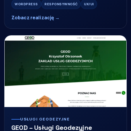
WORDPRESS
RESPONSYWNOŚĆ
UX/UI
Zobacz realizację →
USŁUGI GEODEZYJNE
GEOD – Usługi Geodezyjne