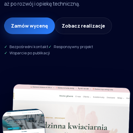
aż po rozwój i opiekę techniczną.
Zamów wycenę
Zobacz realizacje
Bezpośredni kontakt
Responsywny projekt
Wsparcie po publikacji