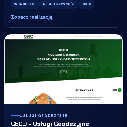
WORDPRESS
RESPONSYWNOŚĆ
UX/UI
Zobacz realizację →
USŁUGI GEODEZYJNE
GEOD – Usługi Geodezyjne