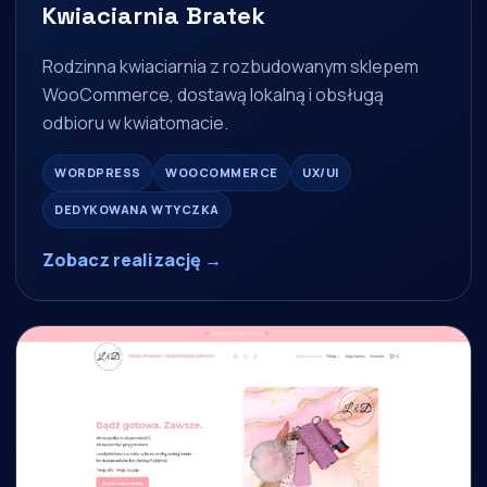
Kwiaciarnia Bratek
Rodzinna kwiaciarnia z rozbudowanym sklepem
WooCommerce, dostawą lokalną i obsługą
odbioru w kwiatomacie.
WORDPRESS
WOOCOMMERCE
UX/UI
DEDYKOWANA WTYCZKA
Zobacz realizację →