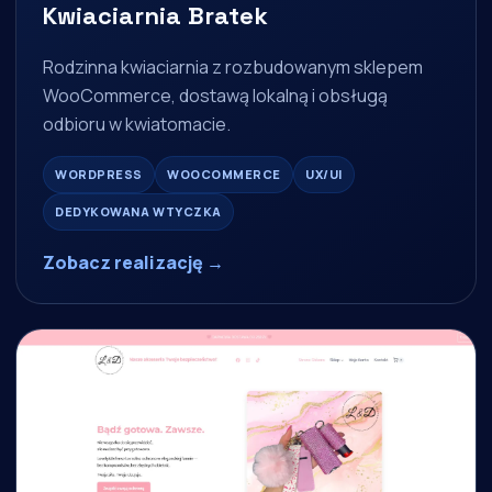
Kwiaciarnia Bratek
Rodzinna kwiaciarnia z rozbudowanym sklepem
WooCommerce, dostawą lokalną i obsługą
odbioru w kwiatomacie.
WORDPRESS
WOOCOMMERCE
UX/UI
DEDYKOWANA WTYCZKA
Zobacz realizację →