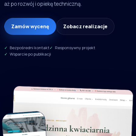
aż po rozwój i opiekę techniczną.
Zamów wycenę
Zobacz realizacje
Bezpośredni kontakt
Responsywny projekt
Wsparcie po publikacji