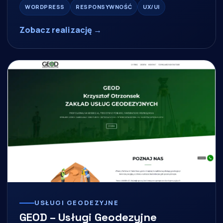
WORDPRESS
RESPONSYWNOŚĆ
UX/UI
Zobacz realizację →
USŁUGI GEODEZYJNE
GEOD – Usługi Geodezyjne