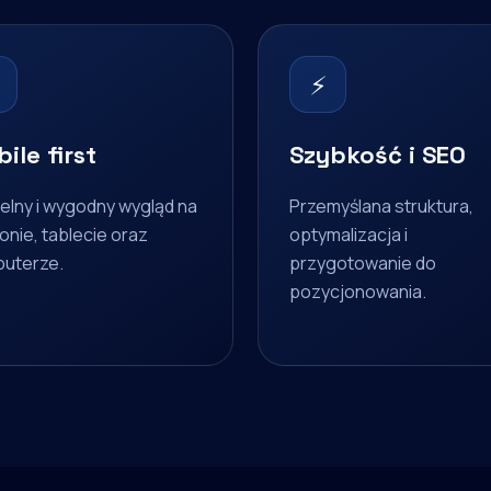
⚡
ile first
Szybkość i SEO
elny i wygodny wygląd na
Przemyślana struktura,
onie, tablecie oraz
optymalizacja i
uterze.
przygotowanie do
pozycjonowania.