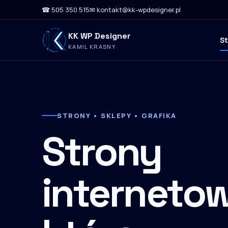
☎ 505 350 515
✉ kontakt@kk-wpdesigner.pl
KK WP Designer
S
KAMIL KRASNY
STRONY • SKLEPY • GRAFIKA
Strony
internetow