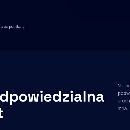
e po publikacji
Nie p
dpowiedzialna
podw
uruch
t
mną.