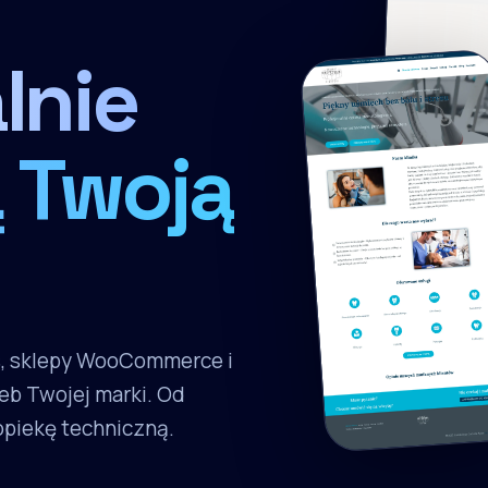
lnie
 Twoją
s, sklepy WooCommerce i
eb Twojej marki. Od
 opiekę techniczną.