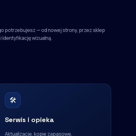
o potrzebujesz — od nowej strony, przez sklep
i identyfikację wizualną.
🛠
Serwis i opieka
Aktualizacje, kopie zapasowe,