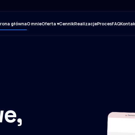
trona główna
O mnie
Oferta ▾
Cennik
Realizacje
Proces
FAQ
Kontak
e,