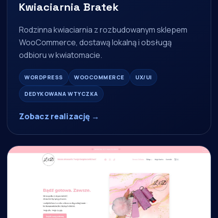
Kwiaciarnia Bratek
Rodzinna kwiaciarnia z rozbudowanym sklepem
WooCommerce, dostawą lokalną i obsługą
odbioru w kwiatomacie.
WORDPRESS
WOOCOMMERCE
UX/UI
DEDYKOWANA WTYCZKA
Zobacz realizację →