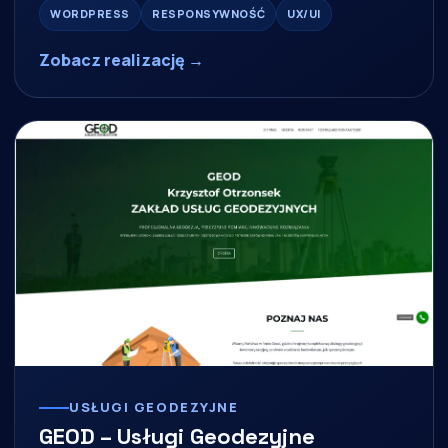
WORDPRESS
RESPONSYWNOŚĆ
UX/UI
Zobacz realizację →
USŁUGI GEODEZYJNE
GEOD – Usługi Geodezyjne