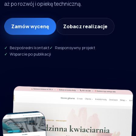
aż po rozwój i opiekę techniczną.
Zamów wycenę
Zobacz realizacje
Bezpośredni kontakt
Responsywny projekt
Wsparcie po publikacji