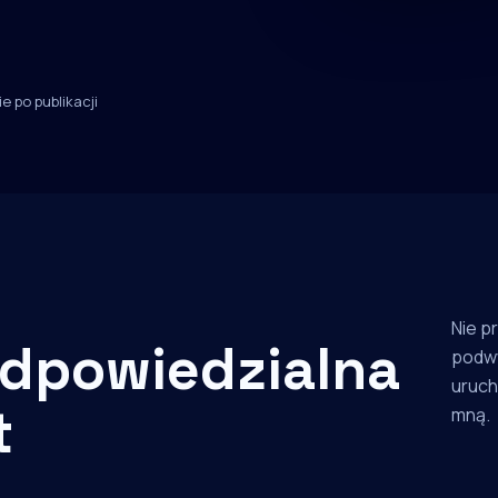
e po publikacji
Nie p
dpowiedzialna
podw
uruch
t
mną.