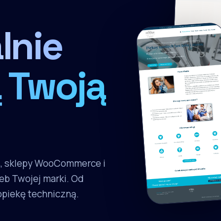
lnie
 Twoją
s, sklepy WooCommerce i
eb Twojej marki. Od
 opiekę techniczną.