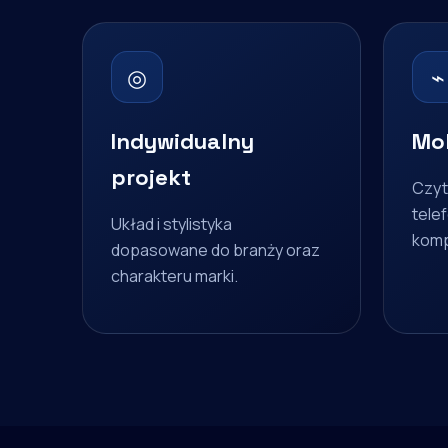
◎
⌁
Indywidualny
Mob
projekt
Czyt
telef
Układ i stylistyka
komp
dopasowane do branży oraz
charakteru marki.