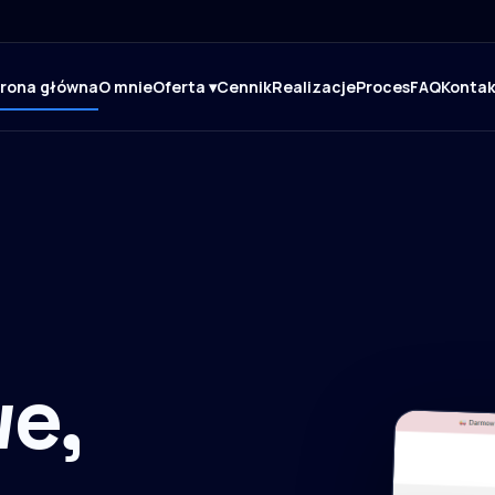
trona główna
O mnie
Oferta ▾
Cennik
Realizacje
Proces
FAQ
Kontak
e,