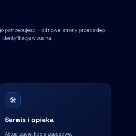
o potrzebujesz — od nowej strony, przez sklep
i identyfikację wizualną.
🛠
Serwis i opieka
Aktualizacje, kopie zapasowe,