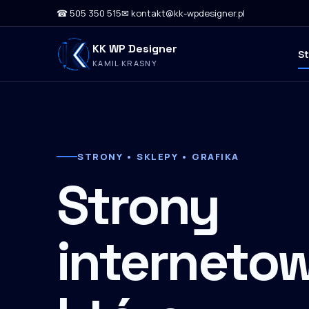
☎ 505 350 515
✉ kontakt@kk-wpdesigner.pl
KK WP Designer
S
KAMIL KRASNY
STRONY • SKLEPY • GRAFIKA
Strony
internetow