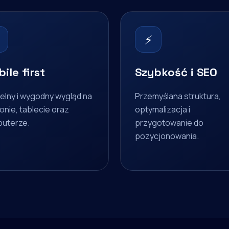
⚡
ile first
Szybkość i SEO
elny i wygodny wygląd na
Przemyślana struktura,
onie, tablecie oraz
optymalizacja i
uterze.
przygotowanie do
pozycjonowania.