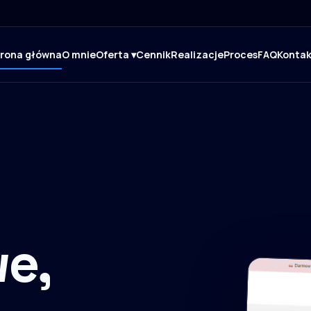
trona główna
O mnie
Oferta ▾
Cennik
Realizacje
Proces
FAQ
Kontak
e,