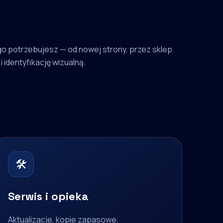
o potrzebujesz — od nowej strony, przez sklep
i identyfikację wizualną.
🛠
Serwis i opieka
Aktualizacje, kopie zapasowe,