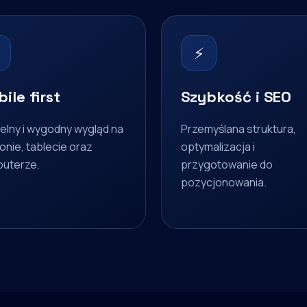
⚡
ile first
Szybkość i SEO
elny i wygodny wygląd na
Przemyślana struktura,
onie, tablecie oraz
optymalizacja i
uterze.
przygotowanie do
pozycjonowania.