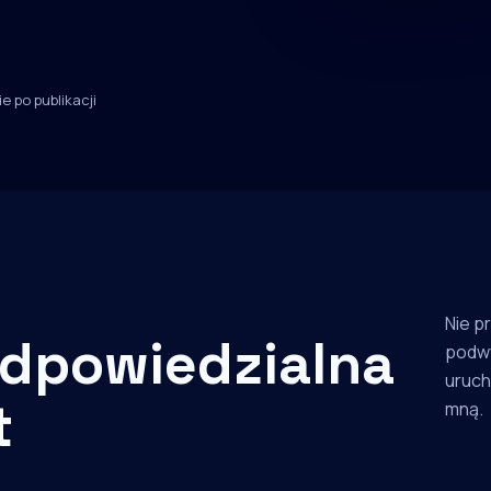
e po publikacji
Nie p
dpowiedzialna
podw
uruch
t
mną.