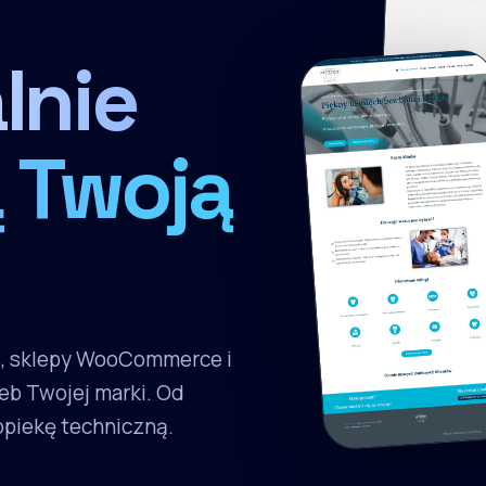
lnie
 Twoją
s, sklepy WooCommerce i
eb Twojej marki. Od
 opiekę techniczną.