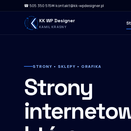
☎ 505 350 515
✉ kontakt@kk-wpdesigner.pl
KK WP Designer
S
KAMIL KRASNY
STRONY • SKLEPY • GRAFIKA
Strony
internetow