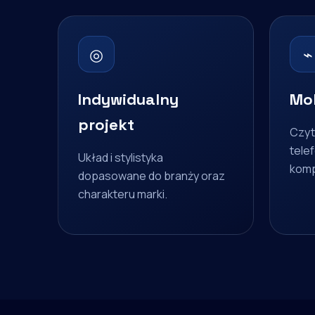
◎
⌁
Indywidualny
Mob
projekt
Czyt
telef
Układ i stylistyka
komp
dopasowane do branży oraz
charakteru marki.